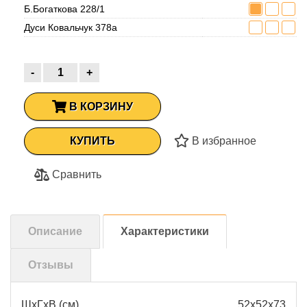
Б.Богаткова 228/1
Дуси Ковальчук 378а
-
+
В КОРЗИНУ
КУПИТЬ
В избранное
Сравнить
Описание
Характеристики
Отзывы
ШхГхВ (см)
52х52х73