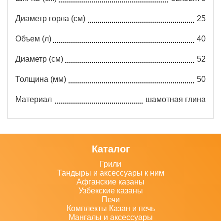
Диаметр горла (см)
25
Объем (л)
40
Диаметр (см)
52
Толщина (мм)
50
Материал
шамотная глина
Каталог
Грили
Тандыры и аксессуары к ним
Афганские казаны
Узбекские казаны
Печи
Комплекты Казан и печь
Мангалы и аксессуары